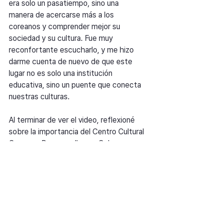
era solo un pasatiempo, sino una 
manera de acercarse más a los 
coreanos y comprender mejor su 
sociedad y su cultura. Fue muy 
reconfortante escucharlo, y me hizo 
darme cuenta de nuevo de que este 
lugar no es solo una institución 
educativa, sino un puente que conecta 
nuestras culturas.
Al terminar de ver el video, reflexioné 
sobre la importancia del Centro Cultural 
Coreano. Para aquellos en Cuba que 
desean conocer Corea, este espacio es 
el lugar más cercano para 
experimentarla. Tal como la música, que 
se escucha, se siente y se expande 
incluso a la distancia, espero de 
corazón que el centro continúe 