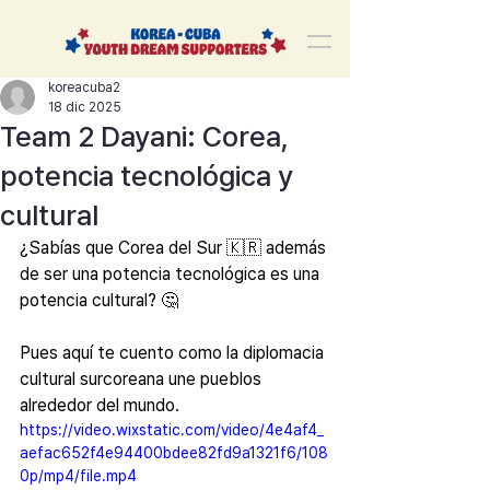
korea-cuba-dream
한쿠바 청년드림서포터즈
koreacuba2
18 dic 2025
Team 2 Dayani: Corea,
potencia tecnológica y
cultural
¿Sabías que Corea del Sur 🇰🇷 además 
de ser una potencia tecnológica es una 
potencia cultural? 🤔
Pues aquí te cuento como la diplomacia 
cultural surcoreana une pueblos 
alrededor del mundo.
https://video.wixstatic.com/video/4e4af4_
aefac652f4e94400bdee82fd9a1321f6/108
0p/mp4/file.mp4