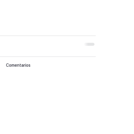
Comentarios
Escribir un comentario...
< Back