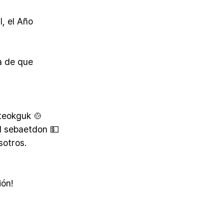
, el Año 
a de que 
teokguk 🍲 
el sebaetdon 💵 
sotros.
ión!