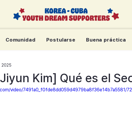
Comunidad
Postularse
Buena práctica
t 2025
Jiyun Kim] Qué es el Seol
tic.com/video/7491a0_f0fde8dd059d4979ba8f36e14b7a5581/72