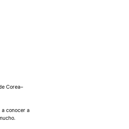
 de Corea–
r a conocer a 
 mucho.