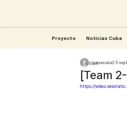
korea-cuba-dream
한쿠바 청년드림서포터즈
Proyecto
Noticias Cuba
koreacuba2
5 sep
< Back
[Team 2-
https://video.wixsta