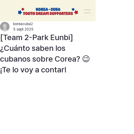
korea-cuba-dream
한쿠바 청년드림서포터즈
koreacuba2
5 sept 2025
[Team 2-Park Eunbi]
¿Cuánto saben los
cubanos sobre Corea? 😉
¡Te lo voy a contar!