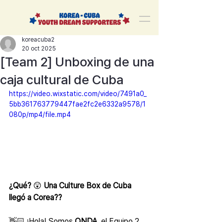
korea-cuba-dream
한쿠바 청년드림서포터즈
koreacuba2
20 oct 2025
[Team 2] Unboxing de una
caja cultural de Cuba
https://video.wixstatic.com/video/7491a0_
5bb361763779447fae2fc2e6332a9578/1
080p/mp4/file.mp4
¿Qué? 
😲
 Una Culture Box de Cuba 
llegó a Corea??
👋🏻 ¡Hola! Somos 
ONDA
, el Equipo 2 