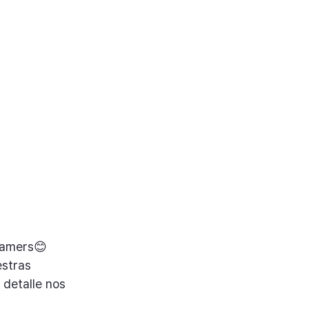
eamers😊
stras 
detalle nos 