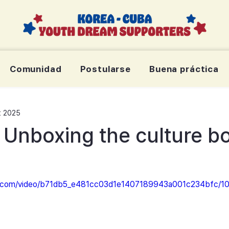
Comunidad
Postularse
Buena práctica
t 2025
 Unboxing the culture b
tic.com/video/b71db5_e481cc03d1e1407189943a001c234bfc/10