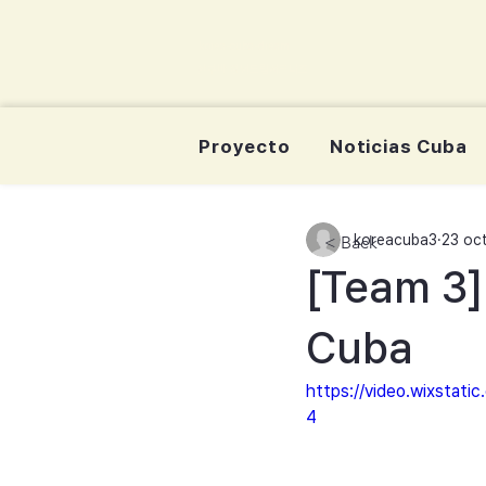
korea-cuba-dream
한쿠바 청년드림서포터즈
Proyecto
Noticias Cuba
koreacuba3
23 oc
< Back
[Team 3]
Cuba
https://video.wixsta
4