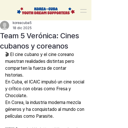
korea-cuba-dream
한쿠바 청년드림서포터즈
koreacuba5
18 dic 2025
Team 5 Verónica: Cines
cubanos y coreanos
🎬 El cine cubano y el cine coreano 
muestran realidades distintas pero 
comparten la fuerza de contar 
historias. 
En Cuba, el ICAIC impulsó un cine social 
y crítico con obras como Fresa y 
Chocolate. 
En Corea, la industria moderna mezcla 
géneros y ha conquistado al mundo con 
películas como Parasite. 