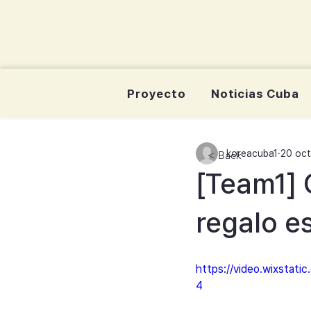
korea-cuba-dream
한쿠바 청년드림서포터즈
Proyecto
Noticias Cuba
koreacuba1
20 oc
< Back
[Team1] 
regalo e
https://video.wixsta
4