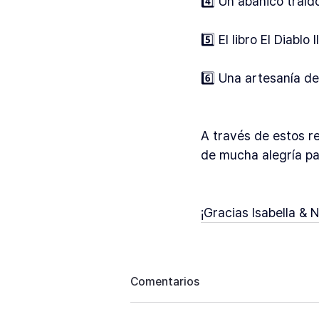
4️⃣ Un abanico traí
5️⃣ El libro El Diablo 
6️⃣ Una artesanía de
A través de estos 
de mucha alegría pa
¡Gracias Isabella &
Comentarios