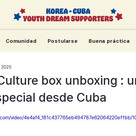
Comunidad
Postularse
Buena práctica
t 2025
Culture box unboxing : u
special desde Cuba
tic.com/video/4e4af4_181c437765eb494787e62064220effbb/1