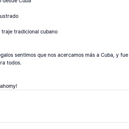
do desde Cuba
Ilustrado
 traje tradicional cubano
regalos sentimos que nos acercamos más a Cuba, y fu
ra todos.
 Nahomy!