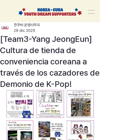
korea-cuba-dream
한쿠바 청년드림서포터즈
한쿠바 운영사무국
29 dic 2025
[Team3-Yang JeongEun]
Cultura de tienda de
conveniencia coreana a
través de los cazadores de
Demonio de K-Pop!