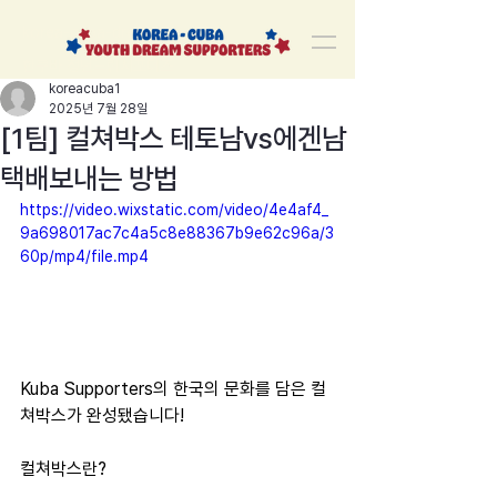
korea-cuba-dream
한쿠바 청년드림서포터즈
koreacuba1
2025년 7월 28일
[1팀] 컬쳐박스 테토남vs에겐남
택배보내는 방법
https://video.wixstatic.com/video/4e4af4_
9a698017ac7c4a5c8e88367b9e62c96a/3
60p/mp4/file.mp4
Kuba Supporters의 한국의 문화를 담은 컬
쳐박스가 완성됐습니다!
컬쳐박스란?