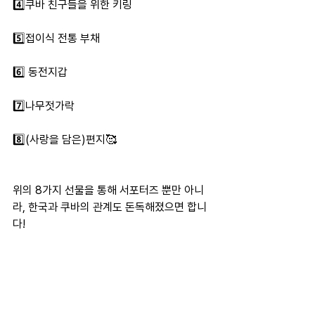
4️⃣쿠바 친구들을 위한 키링
5️⃣접이식 전통 부채
6️⃣ 동전지갑
7️⃣나무젓가락
8️⃣(사랑을 담은)편지🥰
위의 8가지 선물을 통해 서포터즈 뿐만 아니
라, 한국과 쿠바의 관계도 돈독해졌으면 합니
다!
우리가 나눈 마음이 잘 전해지길 바랍니다.😍