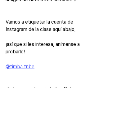
Vamos a etiquetar la cuenta de 
Instagram de la clase aquí abajo,
¡así que si les interesa, anímense a 
probarlo!
@timba.tribe
👉 La segunda parada fue Cubanos, un 
restaurante cubano en Itaewon 🍽️
Desde el sándwich cubano hasta los 
tostones… ¡todo estaba riquísimo! 🤌🤌
😘