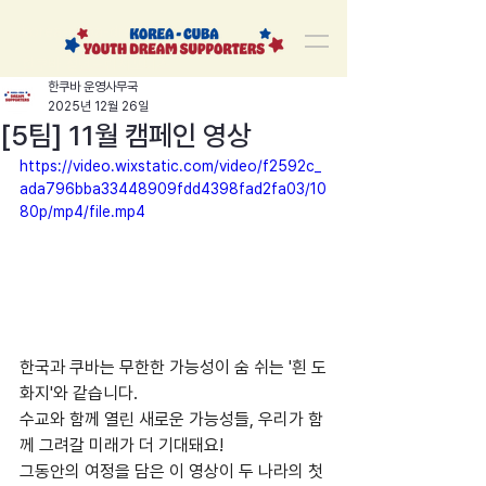
korea-cuba-dream
한쿠바 청년드림서포터즈
한쿠바 운영사무국
2025년 12월 26일
[5팀] 11월 캠페인 영상
https://video.wixstatic.com/video/f2592c_
ada796bba33448909fdd4398fad2fa03/10
80p/mp4/file.mp4
한국과 쿠바는 무한한 가능성이 숨 쉬는 '흰 도
화지'와 같습니다. 
수교와 함께 열린 새로운 가능성들, 우리가 함
께 그려갈 미래가 더 기대돼요!
그동안의 여정을 담은 이 영상이 두 나라의 첫 